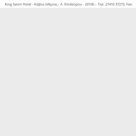
King Saron Hotel - Κάβος Ισθμίας - Λ. Επιδαύρου - 20100 – Τηλ: 27410 37273, Fax:
27410 37504 – Email: reception@kingsaron.gr