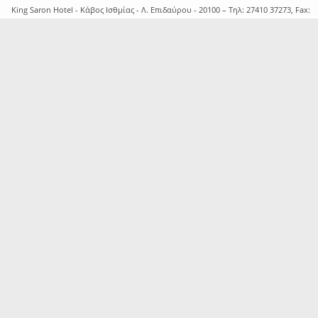
King Saron Hotel - Κάβος Ισθμίας - Λ. Επιδαύρου - 20100 – Τηλ: 27410 37273, Fax:
27410 37504 – Email: reception@kingsaron.gr